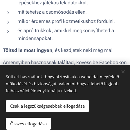
lépésekhez játékos feladatokkal,
mit tehetsz a csomósodás ellen,
mikor érdemes profi kozmetikushoz fordulni,
és apró trükkök, amikkel megkönnyítheted a
mindennapokat.
Töltsd le most ingyen
, és kezdjetek neki még ma!
Amennyiben hasznosnak találtad, kövess be Facebookon
vagy Instagramon hasonló tartalmakért!
Sütiket használunk, hogy biztosítsuk a weboldal megfelelő
működését és biztonságát, valamint hogy a lehető legjobb
felhasználói élményt kínáljuk Neked.
LETÖLTÉS
Csak a legszükségesebbek elfogadása
Összes elfogadása
Sütik